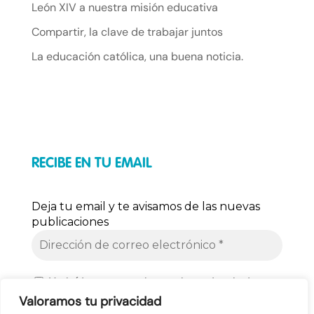
León XIV a nuestra misión educativa
Compartir, la clave de trabajar juntos
La educación católica, una buena noticia.
RECIBE EN TU EMAIL
Deja tu email y te avisamos de las nuevas
publicaciones
He leído y acepto el tratamiento de mis datos
personales según la
Política de Privacidad
.
Valoramos tu privacidad