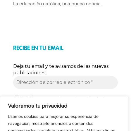
La educación católica, una buena noticia.
RECIBE EN TU EMAIL
Deja tu email y te avisamos de las nuevas
publicaciones
He leído y acepto el tratamiento de mis datos
personales según la
Política de Privacidad
.
Valoramos tu privacidad
Usamos cookies para mejorar su experiencia de
navegación, mostrarle anuncios o contenidos
personalizados y analizar nuestro tráfico. Al hacer clic en