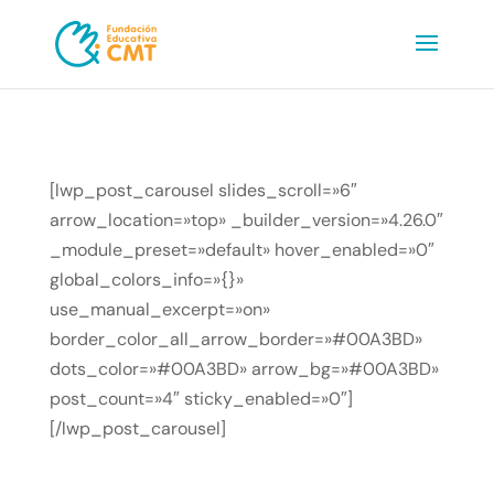
[lwp_post_carousel slides_scroll=»6″
arrow_location=»top» _builder_version=»4.26.0″
_module_preset=»default» hover_enabled=»0″
global_colors_info=»{}»
use_manual_excerpt=»on»
border_color_all_arrow_border=»#00A3BD»
dots_color=»#00A3BD» arrow_bg=»#00A3BD»
post_count=»4″ sticky_enabled=»0″]
[/lwp_post_carousel]